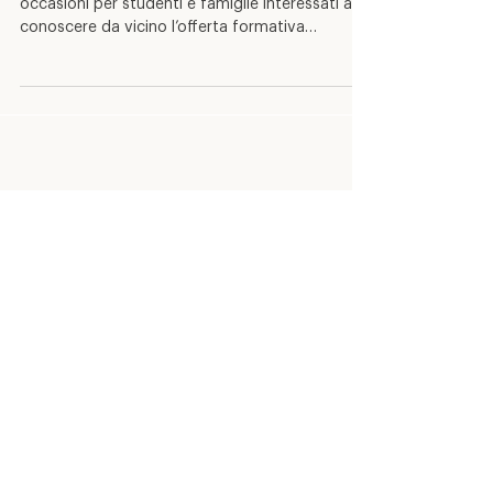
L’autunno di APF Valtellina si apre con nuove
occasioni per studenti e famiglie interessati a
conoscere da vicino l’offerta formativa
dell’istituto, che da anni rappresenta un punto
di riferimento in provincia di Sondrio per la
formazione professionale nei settori della
ristorazione, del benessere, della moda,
dell’edilizia e dell’agricolo. Gli Open Day saranno
momenti privilegiati per visitare le sedi di
Sondrio e Sondalo, scoprire gli spazi didattici e
i laboratori, incon