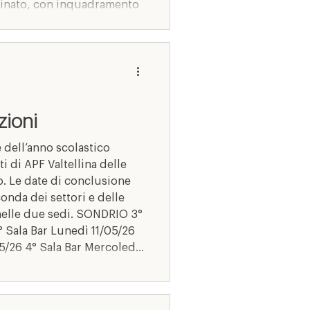
inato, con inquadramento
 dell’Elevata Qualificazione
 possibile successiva
direzionale
zioni
 dell’anno scolastico
i di APF Valtellina delle
. Le date di conclusione
conda dei settori e delle
i nelle due sedi. SONDRIO 3°
conciatura