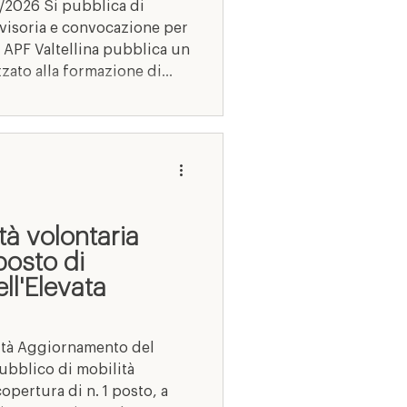
/2026 Si pubblica di
visoria e convocazione per
 APF Valtellina pubblica un
zzato alla formazione di
ati idonei per eventuali
inato. La figura ricercata
onari e dell’Elevat
tà volontaria
posto di
ll'Elevata
ità Aggiornamento del
ubblico di mobilità
copertura di n. 1 posto, a