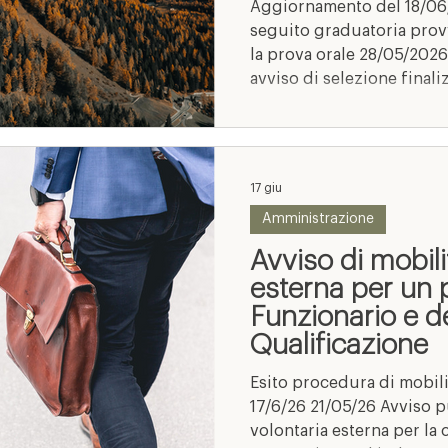
Aggiornamento del 18/06
seguito graduatoria prov
la prova orale 28/05/2026
avviso di selezione finali
una graduatoria di candid
assunzioni a tempo determ
rientra nell’Area dei Funzi
17 giu
Amministrazione
Avviso di mobili
esterna per un 
Funzionario e de
Qualificazione
Esito procedura di mobil
17/6/26 21/05/26 Avviso p
volontaria esterna per la 