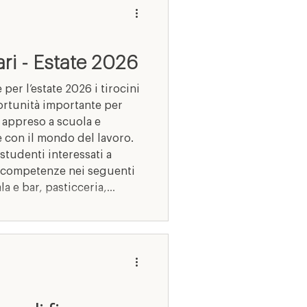
lari - Estate 2026
 per l’estate 2026 i tirocini
portunità importante per
 appreso a scuola e
 con il mondo del lavoro.
 studenti interessati a
 competenze nei seguenti
ala e bar, pasticceria,
peratore agricolo e moda.
concreta, pensata per
te e a