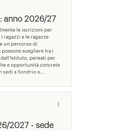
te: anno 2026/27
almente le iscrizioni per
 I ragazzi e le ragazze
re un percorso di
 possono scegliere tra i
dall’Istituto, pensati per
che e opportunità concrete
n sedi a Sondrio e
rappresenta un punto di
ione professionale in
o-alberghiero, del
26/2027 - sede