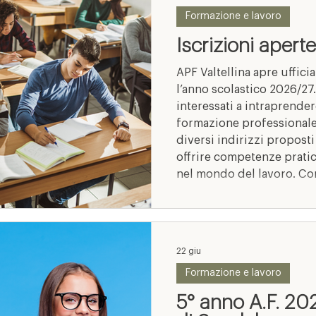
Formazione e lavoro
Iscrizioni aper
APF Valtellina apre uffici
l’anno scolastico 2026/27.
interessati a intraprende
formazione professionale
diversi indirizzi proposti 
offrire competenze prati
nel mondo del lavoro. Co
Sondalo, APF Valtellina 
riferimento per la formaz
ambito agricolo, turistic
22 giu
Formazione e lavoro
5° anno A.F. 20