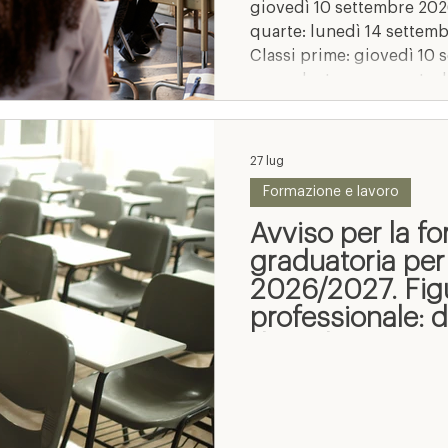
giovedì 10 settembre 202
quarte: lunedì 14 settem
Classi prime: giovedì 10 
seconde, terze e quarte: 
con ingresso in convitto p
domenica 13 settembre Cl
settembre 2026 Seguiran
27 lug
Formazione e lavoro
Avviso per la f
graduatoria per
2026/2027. Fig
professionale: 
discipline teori
discipline tecni