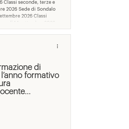
6 Classi seconde, terze e
bre 2026 Sede di Sondalo
settembre 2026 Classi
lunedì 14 settembre 2026,
revisto nella serata di
assi quinte: mercoledì 16
no specifi
ormazione di
 l’anno formativo
ura
docente
che - docente
co-professionali