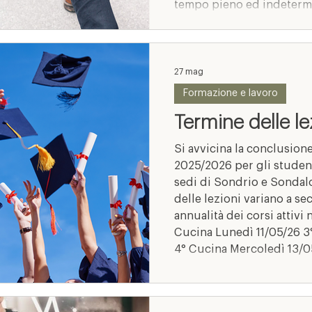
tempo pieno ed indeterm
nell’Area dei Funzionari e
CCNL Funzioni Locali con
attribuzione di incarico 
27 mag
Formazione e lavoro
Termine delle le
Si avvicina la conclusione
2025/2026 per gli student
sedi di Sondrio e Sondalo
delle lezioni variano a se
annualità dei corsi attiv
Cucina Lunedì 11/05/26 3° Sala Bar Lunedì 11/05/26
4° Cucina Mercoledì 13/05/26 4° Sala Bar Mercoledì
13/05/26 3° Estetica Giovedì 14/05/26 3°
Acconciatura Giovedì 14/05/26 4° Estetica
Mercoledì 19/05/26 4° Ac