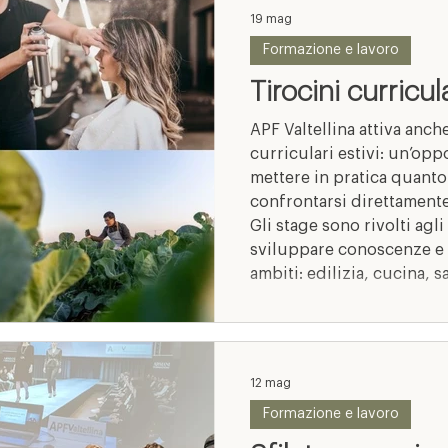
19 mag
Formazione e lavoro
Tirocini curricu
APF Valtellina attiva anche
curriculari estivi: un’op
mettere in pratica quanto
confrontarsi direttamente
Gli stage sono rivolti agli
sviluppare conoscenze e
ambiti: edilizia, cucina, s
acconciatura, estetica, o
Un’esperienza formativa 
crescere professionalmen
12 mag
Formazione e lavoro