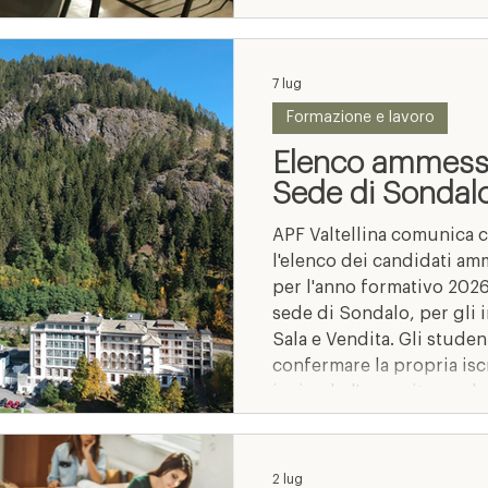
7 lug
Formazione e lavoro
Elenco ammessi
Sede di Sondal
APF Valtellina comunica c
l'elenco dei candidati amm
per l'anno formativo 2026/
sede di Sondalo, per gli 
Sala e Vendita. Gli studen
confermare la propria is
inviando l'apposito modulo
luglio 2026, secondo le m
documentazione allegata. 
lezioni sarà successivam
2 lug