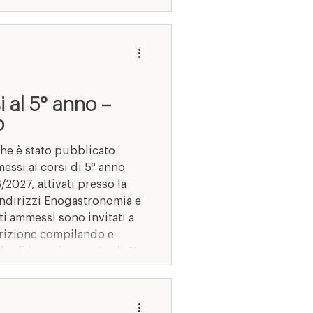
 al 5° anno –
o
he è stato pubblicato
essi ai corsi di 5° anno
2027, attivati presso la
indirizzi Enogastronomia e
ti ammessi sono invitati a
crizione compilando e
 di iscrizione entro il 31
odalità indicate nella
La data di avvio delle
ente co