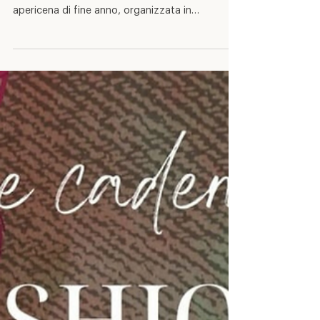
Si è tenuta giovedì 7 maggio, presso la sede di
Sondalo di APF Valtellina, la sfilata con
apericena di fine anno, organizzata in
collaborazione con Confartigianato Imprese
Sondrio, che ha coinvolto studenti, docenti e
famiglie in una serata dedicata al talento, alla
creatività e alla condivisione. Protagonisti
dell’evento sono stati gli allievi e le allieve
dell’istituto, che hanno presentato in passerella
le proprie creazioni, frutto del lavoro svolto
durante l’anno nei dive