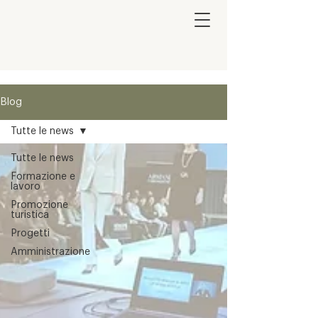
Blog
Tutte le news
Tutte le news
Formazione e
lavoro
Promozione
turistica
Progetti
Amministrazione