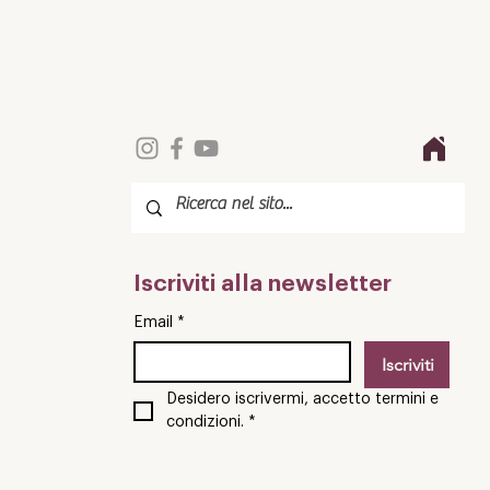
APF Valtellina presenta a
Milano "La mia Valtellina" -
Incontro con Arianna
Fontana
Iscriviti alla newsletter
Email
*
Iscriviti
Desidero iscrivermi, accetto termini e 
condizioni.
*