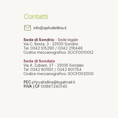
Presentati i dati sul
Aria
turismo 2025 in provincia
per 
Contatti
di Sondrio
Valt
info@apfvaltellina.it
Sede di Sondrio
- Sede legale
Via C. Besta, 3 - 23100 Sondrio
Tel. 0342 515290 / 0342 218446
Codice meccanografico: SOCF00100Q
Sede di Sondalo
Via A. Zubiani, 37 - 23035 Sondalo
Tel. 0342 801551 / 0342 801754
​Codice meccanografico: SOCF00200G
PEC
pfpvaltellina@legalmail.it
P.IVA | CF
00867240145