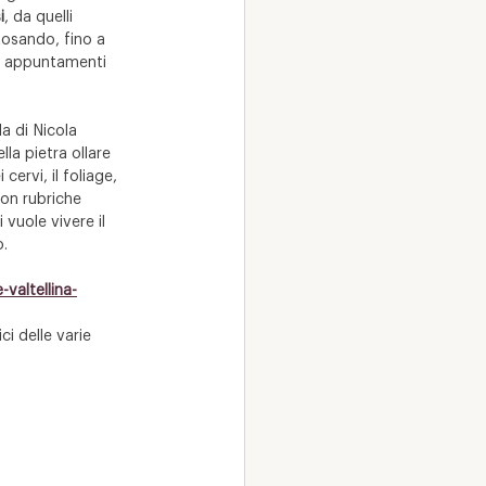
i
, da quelli 
tosando, fino a
no appuntamenti 
a di Nicola 
lla pietra ollare
ervi, il foliage, 
on rubriche 
vuole vivere il 
o.
-valtellina-
ci delle varie 