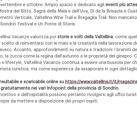
i settembre e ottobre. Ampio spazio è dedicato agli 
eventi più attes
tra del Bitto, Sagra della Mela e dell’Uva, Dì de la Brisaola e Gus
ilometro Verticale, Valtellina Wine Trail e Bregaglia Trail. Non manca
il Sondrio Festival e Un Ponte di Storie.
ellina Vacanze valorizza poi 
storie e volti della Valtellina
, come quell
a scelto di reinventarsi con le mani e la creatività nella lavorazione de
avecc. Accanto, approfondimenti su natura e tradizioni: i bramiti dei c
, la zucca come la regina dell'autunno e le proprietà del ginepro. C
e lifestyle, Valtellina Vacanze continua a essere una bussola per chi 
 meta turistica, ma come esperienza da assaporare in ogni dettagli
nsultabile e scaricabile online su 
https://www.valtellina.it/it/magazine
 gratuitamente nei vari Infopoint della provincia di Sondrio
. 
cettivo e dell’ospitalità possono pertanto rivolgersi agli uffici turisti
e copie da mettere a disposizione dei propri ospiti.