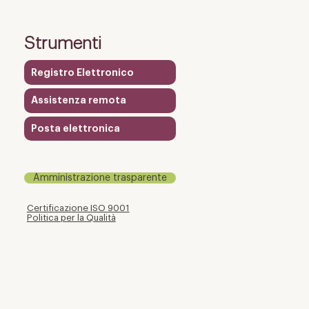
nna Fontana a Vinitaly
raccontare la
Strumenti
ellina enologica
Registro Elettronico
Assistenza remota
Posta elettronica
Amministrazione trasparente
Certificazione ISO 9001
Politica per la Qualità