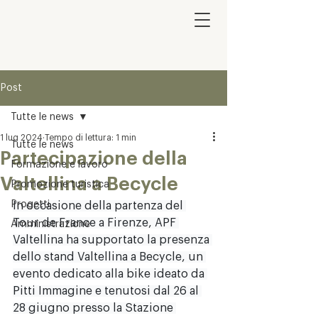
Post
Tutte le news
1 lug 2024
Tempo di lettura: 1 min
Tutte le news
Partecipazione della
Formazione e lavoro
Valtellina a Becycle
Promozione turistica
Progetti
In occasione della partenza del 
Tour de France a Firenze, APF 
Amministrazione
Valtellina ha supportato la presenza 
dello stand Valtellina a Becycle, un 
evento dedicato alla bike ideato da 
Pitti Immagine e tenutosi dal 26 al 
28 giugno presso la Stazione 