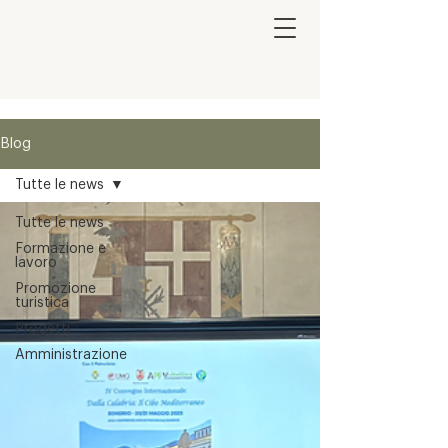
Blog
Tutte le news
Tutte le news
Formazione e
lavoro
Promozione
turistica
Progetti
Amministrazione