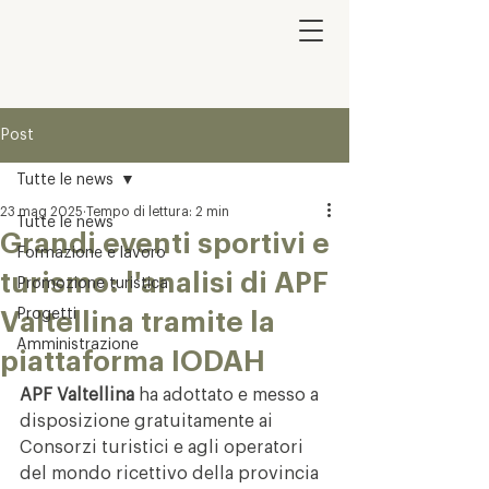
Post
Tutte le news
23 mag 2025
Tempo di lettura: 2 min
Tutte le news
Grandi eventi sportivi e
Formazione e lavoro
turismo: l'analisi di APF
Promozione turistica
Progetti
Valtellina tramite la
Amministrazione
piattaforma IODAH
APF Valtellina
 ha adottato e messo a 
disposizione gratuitamente ai 
Consorzi turistici e agli operatori 
del mondo ricettivo della provincia 