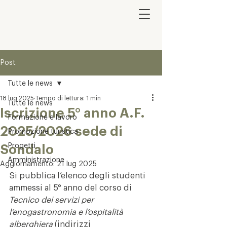
Post
Tutte le news
18 lug 2025
Tempo di lettura: 1 min
Tutte le news
Iscrizione 5° anno A.F.
Formazione e lavoro
2025/2026 sede di
Promozione turistica
Progetti
Sondalo
Amministrazione
Aggiornamento:
21 lug 2025
Si pubblica l’elenco degli studenti 
ammessi al 5° anno del corso di 
Tecnico dei servizi per 
l’enogastronomia e l’ospitalità 
alberghiera
 (indirizzi 