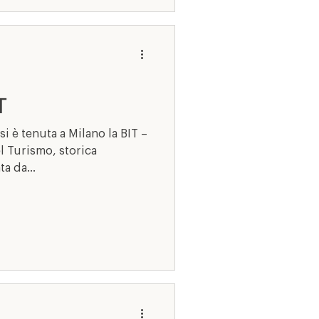
T
l Turismo, storica
a da...