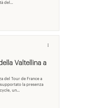
à del...
ella Valtellina a
za del Tour de France a
a supportato la presenza
cycle, un...