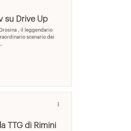
tv su Drive Up
Grosina , il leggendario
e...
lla TTG di Rimini